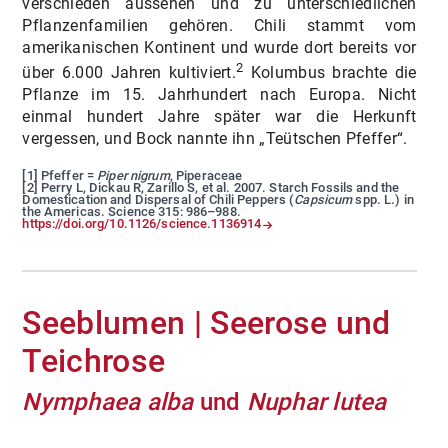
verschieden aussehen und zu unterschiedlichen
Pflanzenfamilien gehören. Chili stammt vom
amerikanischen Kontinent und wurde dort bereits vor
2
über 6.000 Jahren kultiviert.
Kolumbus brachte die
Pflanze im 15. Jahrhundert nach Europa. Nicht
einmal hundert Jahre später war die Herkunft
vergessen, und Bock nannte ihn „Teütschen Pfeffer“.
[1] Pfeffer =
Piper nigrum
, Piperaceae
[2] Perry L, Dickau R, Zarillo S, et al. 2007. Starch Fossils and the
Domestication and Dispersal of Chili Peppers (
Capsicum
spp. L.) in
the Americas. Science 315: 986–988.
https://doi.org/10.1126/science.1136914
Seeblumen | Seerose und
Teichrose
Nymphaea alba
und
Nuphar lutea