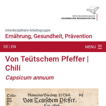
Interdisziplinäre Arbeitsgruppe
Ernährung, Gesundheit, Prävention
DE | EN
MENU
Von Teütschem Pfeffer |
SUCHE
Chili
ÜBER
Capsicum annuum
VERANSTALTUNGEN
AUSSTELLUNG
PUBLIKATIONEN