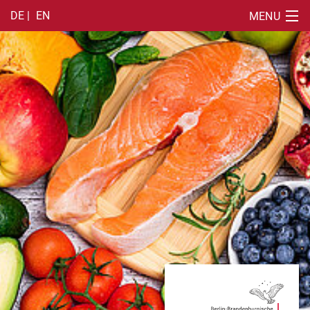
DE |
EN
MENU
SUCHE
ÜBER
VERANSTALTUNGEN
AUSSTELLUNG
PUBLIKATIONEN
MEDIENECHO
KONTAKT